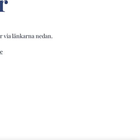
r
r via länkarna nedan.
e